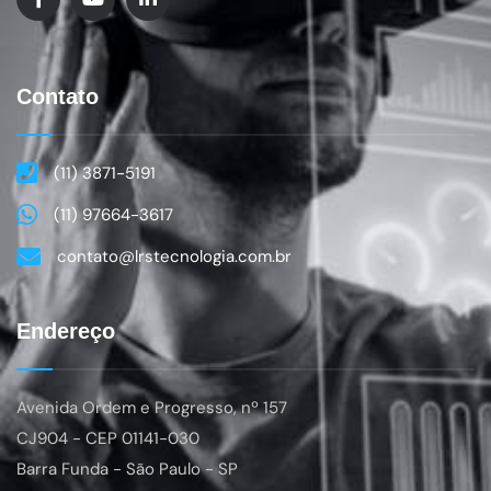
Contato
(11) 3871-5191
(11) 97664-3617
contato@lrstecnologia.com.br
Endereço
Avenida Ordem e Progresso, nº 157
CJ904
- CEP 01141-030
Barra Funda - São Paulo - SP