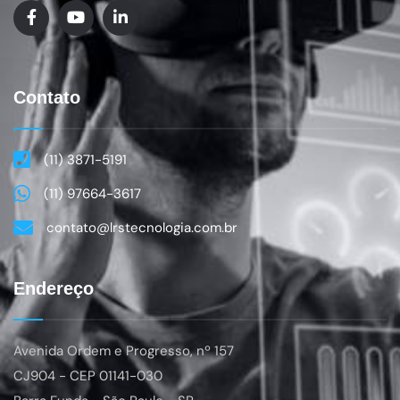
Contato
(11) 3871-5191
(11) 97664-3617
contato@lrstecnologia.com.br
Endereço
Avenida Ordem e Progresso, nº 157
CJ904
- CEP 01141-030