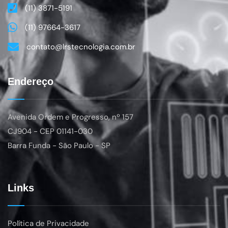
(11) 3871-5191
(11) 97664-3617
contato@lrstecnologia.com.br
Endereço
Avenida Ordem e Progresso, nº 157
CJ904
- CEP 01141-030
Barra Funda - São Paulo - SP
Links
Política de Privacidade