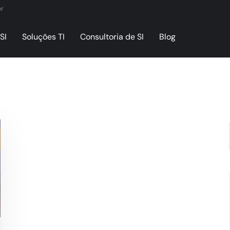
br
SI
Soluções TI
Consultoria de SI
Blog