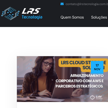
contato@lrstecnologia.com.
Quem Somos
Soluções 
17
NOV