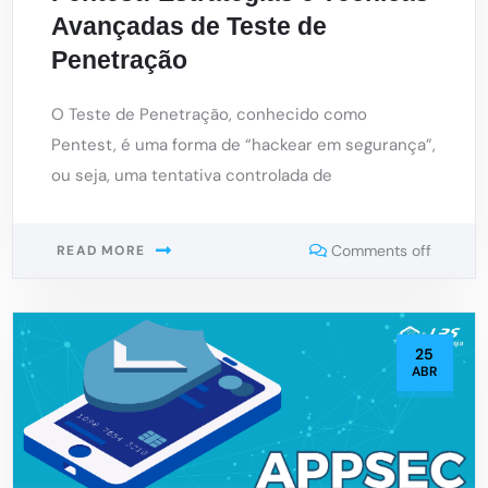
Avançadas de Teste de
Penetração
O Teste de Penetração, conhecido como
Pentest, é uma forma de “hackear em segurança”,
ou seja, uma tentativa controlada de
Comments off
READ MORE
25
ABR