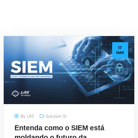
17
MAR
By
LRS
Solution SI
Entenda como o SIEM está
moldando o futuro da