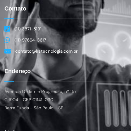
Contato
(11) 3871-5191
(11) 97664-3617
contato@lrstecnologia.com.br
Endereço
Avenida Ordem e Progresso, nº 157
CJ904
- CEP 01141-030
Barra Funda - São Paulo - SP