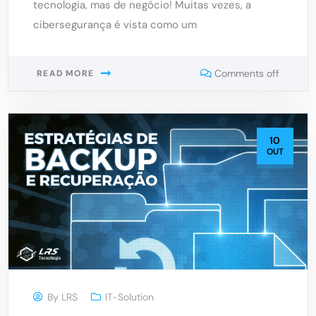
tecnologia, mas de negócio! Muitas vezes, a
cibersegurança é vista como um
Comments off
READ MORE
10
OUT
By
LRS
IT-Solution