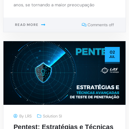
anos, se tornando a maior preocupação
Comments off
READ MORE
02
JUL
By
LRS
Solution SI
Pentest: Estratégias e Técnicas